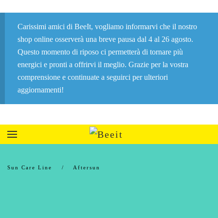
Carissimi amici di BeeIt, vogliamo informarvi che il nostro
shop online osserverà una breve pausa dal 4 al 26 agosto.
Questo momento di riposo ci permetterà di tornare più
energici e pronti a offrirvi il meglio. Grazie per la vostra
comprensione e continuate a seguirci per ulteriori
aggiornamenti!
Sun Care Line
Aftersun