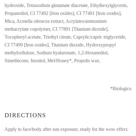
hydroxide, Tetrasodium glutamate diacetate, Ethylhexylglycerin,
Propanediol, CI 77492 [Iron oxides], CI 77491 [Iron oxides],
Mica, Acmella oleracea extract, Acrylates/ammonium
methacrylate copolymer, CI 77891 [Titanium dioxide],
Tocopheryl acetate, Triethyl citrate, Caprylic/capric triglyceride,
CI 77499 [Iron oxides], Titanium dioxide, Hydroxypropyl
methylcellulose, Sodium hyaluronate, 1,2-Hexanediol,
Simethicone, Inositol, Mel/Honey*, Propolis wax.
*Biologico
DIRECTIONS
Apply to face/body after sun exposure, ready for the wow effect.