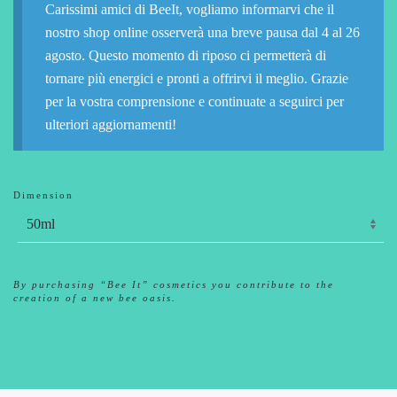
Carissimi amici di BeeIt, vogliamo informarvi che il
nostro shop online osserverà una breve pausa dal 4 al 26
agosto. Questo momento di riposo ci permetterà di
tornare più energici e pronti a offrirvi il meglio. Grazie
per la vostra comprensione e continuate a seguirci per
ulteriori aggiornamenti!
Dimension
By purchasing “Bee It” cosmetics you contribute to the
creation of a new bee oasis.