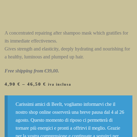
RECONSTRUCTION
HAIR-MASK
A concentrated repairing after shampoo mask which gratifies for
its immediate effectiveness.
Gives strength and elasticity, deeply hydrating and nourishing for
a healthy, luminous and plumped up hair.
Free shipping from €39,00.
Price
4,90
€
–
46,50
€
iva inclusa
range:
4,90 €
through
Carissimi amici di BeeIt, vogliamo informarvi che il
46,50 €
nostro shop online osserverà una breve pausa dal 4 al 26
agosto. Questo momento di riposo ci permetterà di
tornare più energici e pronti a offrirvi il meglio. Grazie
per la vostra comprensione e continuate a seguirci per