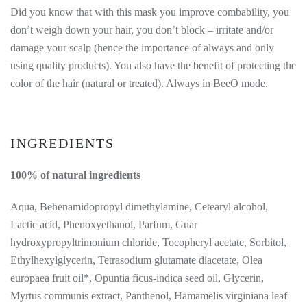
Did you know that with this mask you improve combability, you
don’t weigh down your hair, you don’t block – irritate and/or
damage your scalp (hence the importance of always and only
using quality products). You also have the benefit of protecting the
color of the hair (natural or treated). Always in BeeO mode.
INGREDIENTS
100% of natural ingredients
Aqua, Behenamidopropyl dimethylamine, Cetearyl alcohol,
Lactic acid, Phenoxyethanol, Parfum, Guar
hydroxypropyltrimonium chloride, Tocopheryl acetate, Sorbitol,
Ethylhexylglycerin, Tetrasodium glutamate diacetate, Olea
europaea fruit oil*, Opuntia ficus-indica seed oil, Glycerin,
Myrtus communis extract, Panthenol, Hamamelis virginiana leaf