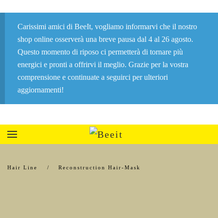
Carissimi amici di BeeIt, vogliamo informarvi che il nostro
shop online osserverà una breve pausa dal 4 al 26 agosto.
Questo momento di riposo ci permetterà di tornare più
energici e pronti a offrirvi il meglio. Grazie per la vostra
comprensione e continuate a seguirci per ulteriori
aggiornamenti!
Hair Line
Reconstruction Hair-Mask