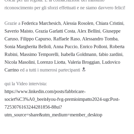
riconoscimento per gli sforzi effettuati e ne siamo davvero felici!
Grazie a
Federica Marchesich
,
Alessia Rosolen
,
Chiara Cristini
,
Saverio Maisto
,
Grazia Garlatti Costa
,
Alex Bellini
,
Giuseppe
Caruso
,
Filippo Capurso
,
Raffaele Raso
,
Alessandro Tomba
,
Sonia Margherita Belloli
,
Anna Puccio
,
Enrico Polloni
,
Roberta
Rubini
,
Massimo Temporelli
,
Isabella Goldmann
,
fabio zardini
,
Nicola Masolini
,
Lorenzo Liotta
,
Valeria Broggian
,
Ludovico
Carrino
ed a tutti i numerosi partecipanti 🔝
qui la Video intervista:
https://www.linkedin.com/posts/fabbricare-
societ%C3%A0_beeit4you-fvg-premioimpatto2024-ugcPost-
7253076163244281856-88ui?
utm_source=share&utm_medium=member_desktop