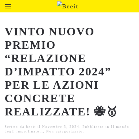
VINTO NUOVO
PREMIO
“RELAZIONE
D’IMPATTO 2024”
PER LE AZIONI
CONCRETE
REALIZZATE! 🐝🥇
Scritto da
beeit
il
Novembre 3, 2024
. Pubblicato in
Il mondo
degli impollinatori
,
Non categorizzato
.