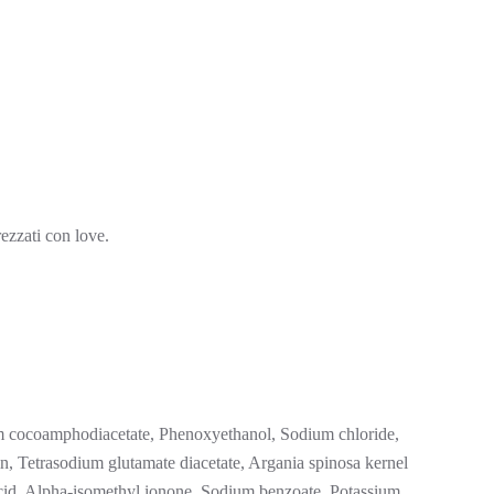
rezzati con love.
um cocoamphodiacetate, Phenoxyethanol, Sodium chloride,
n, Tetrasodium glutamate diacetate, Argania spinosa kernel
acid, Alpha-isomethyl ionone, Sodium benzoate, Potassium