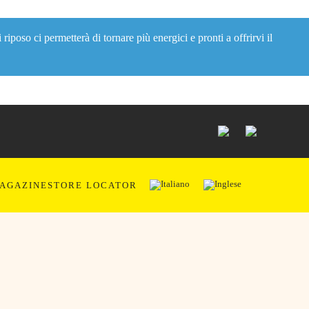
oso ci permetterà di tornare più energici e pronti a offrirvi il
AGAZINE
STORE LOCATOR