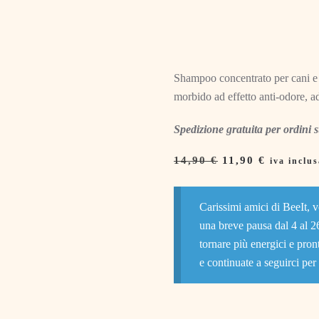
Shampoo concentrato per cani e g
morbido ad effetto anti-odore, ada
Spedizione gratuita per ordini 
Il
Il
14,90
€
11,90
€
iva inclu
prezzo
prezzo
originale
attuale
era:
è:
Carissimi amici di BeeIt, 
14,90 €.
11,90 €.
una breve pausa dal 4 al 2
tornare più energici e pron
e continuate a seguirci per