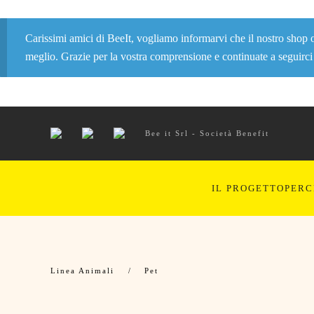
Carissimi amici di BeeIt, vogliamo informarvi che il nostro shop o
meglio. Grazie per la vostra comprensione e continuate a seguirci 
Bee it Srl - Società Benefit
IL PROGETTO
PERC
Linea Animali
Pet