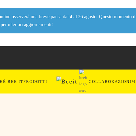
nline osserverà una breve pausa dal 4 al 26 agosto. Questo momento di rip
per ulteriori aggiornamenti!
HÈ BEE IT
PRODOTTI
COLLABORAZIONI
M