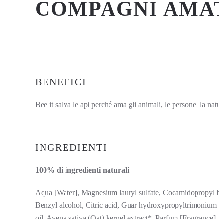
COMPAGNI AMATI
BENEFICI
Bee it salva le api perché ama gli animali, le persone, la nat
INGREDIENTI
100% di ingredienti naturali
Aqua [Water], Magnesium lauryl sulfate, Cocamidopropyl b
Benzyl alcohol, Citric acid, Guar hydroxypropyltrimonium c
oil, Avena sativa (Oat) kernel extract*, Parfum [Fragranc