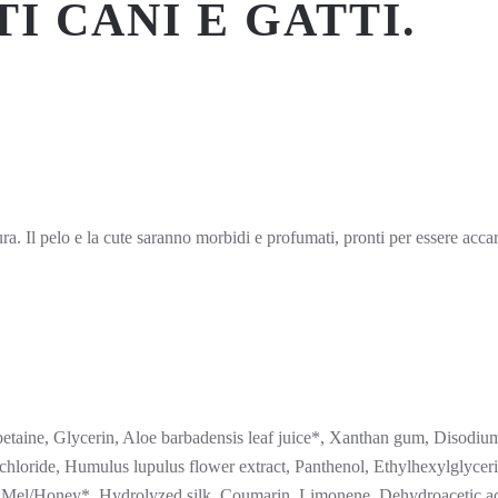
 CANI E GATTI.
ura. Il pelo e la cute saranno morbidi e profumati, pronti per essere acca
etaine, Glycerin, Aloe barbadensis leaf juice*, Xanthan gum, Disodi
hloride, Humulus lupulus flower extract, Panthenol, Ethylhexylglyceri
e], Mel/Honey*, Hydrolyzed silk, Coumarin, Limonene, Dehydroacetic 