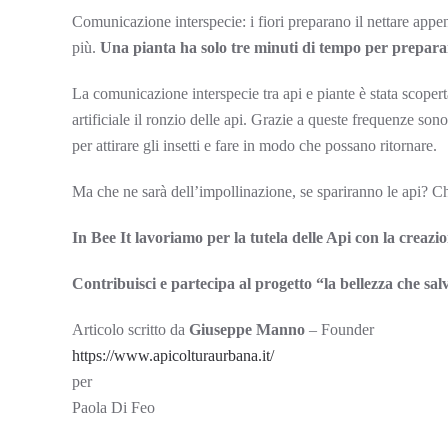
Comunicazione interspecie: i fiori preparano il nettare appen
più.
Una pianta ha solo tre minuti di tempo per preparare 
La comunicazione interspecie tra api e piante è stata scoper
artificiale il ronzio delle api. Grazie a queste frequenze so
per attirare gli insetti e fare in modo che possano ritornare.
Ma che ne sarà dell’impollinazione, se spariranno le api? Che
In Bee It lavoriamo per la tutela delle Api con la creazi
Contribuisci e partecipa al progetto “la bellezza che salv
Articolo scritto da
Giuseppe Manno
– Founder
https://www.apicolturaurbana.it/
per
Paola Di Feo