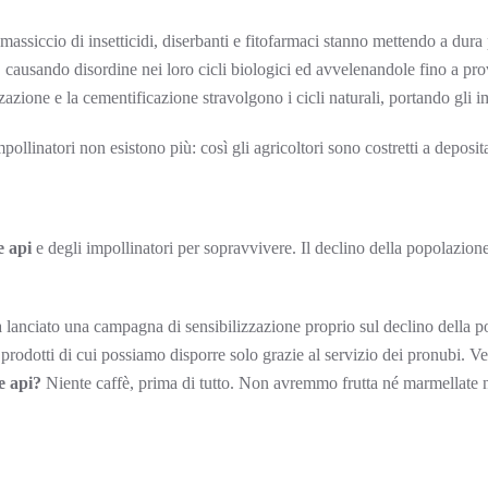
assiccio di insetticidi, diserbanti e fitofarmaci stanno mettendo a dura 
, causando disordine nei loro cicli biologici ed avvelenandole fino a pro
zzazione e la cementificazione stravolgono i cicli naturali, portando gli 
ollinatori non esistono più: così gli agricoltori sono costretti a depositar
e api
e degli impollinatori per sopravvivere. Il declino della popolazione 
lanciato una campagna di sensibilizzazione proprio sul declino della pop
 prodotti di cui possiamo disporre solo grazie al servizio dei pronubi. V
e api?
Niente caffè, prima di tutto. Non avremmo frutta né marmellate 