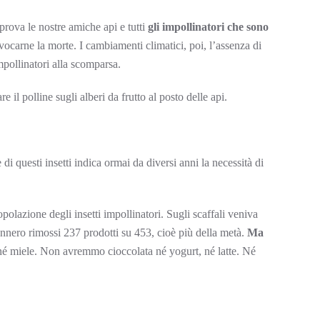
prova le nostre amiche api e tutti
gli impollinatori che sono
vocarne la morte. I cambiamenti climatici, poi, l’assenza di
impollinatori alla scomparsa.
e il polline sugli alberi da frutto al posto delle api.
di questi insetti indica ormai da diversi anni la necessità di
olazione degli insetti impollinatori. Sugli scaffali veniva
ennero rimossi 237 prodotti su 453, cioè più della metà.
Ma
né miele. Non avremmo cioccolata né yogurt, né latte. Né