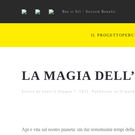
Bee it Srl - Società Benefit
IL PROGETTO
PERC
LA MAGIA DELL
Scritto da
beeit
il
Giugno 7, 2022
. Pubblicato in
Il mond
Api e vita sul nostro pianeta: sin dai remotissimi tempi della p