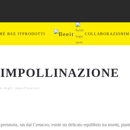
HÈ BEE IT
PRODOTTI
COLLABORAZIONI
M
’IMPOLLINAZIONE
o degli impollinatori
.
reistoria, sin dal Cretaceo, esiste un delicato equilibrio tra insetti, pian