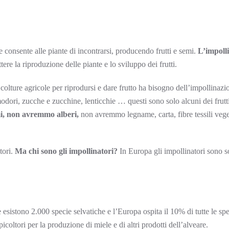
consente alle piante di incontrarsi, producendo frutti e semi.
L’impolli
tere la riproduzione delle piante e lo sviluppo dei frutti.
 colture agricole per riprodursi e dare frutto ha bisogno dell’impollinazio
modori, zucche e zucchine, lenticchie … questi sono solo alcuni dei frut
mi, non avremmo alberi,
non avremmo legname, carta, fibre tessili vegeta
tori.
Ma chi sono gli impollinatori?
In Europa gli impollinatori sono sopr
esistono 2.000 specie selvatiche e l’Europa ospita il 10% di tutte le sp
picoltori per la produzione di miele e di altri prodotti dell’alveare.