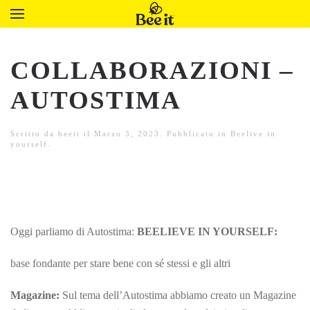
COLLABORAZIONI –
AUTOSTIMA
Scritto da
beeit
il
Marzo 3, 2023
. Pubblicato in
Beelive in
yourself
.
Oggi parliamo di Autostima:
BEELIEVE IN YOURSELF:
base fondante per stare bene con sé stessi e gli altri
Magazine:
Sul tema dell’Autostima abbiamo creato un Magazine