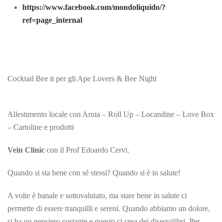
https://www.facebook.com/mondoliquido/?
ref=page_internal
Cocktail Bee it per gli Ape Lovers & Bee Night
Allestimento locale con Arnia – Roll Up – Locandine – Love Box
– Cartoline e prodotti
Vein Clinic
con il Prof Edoardo Cervi.
Quando si sta bene con sé stessi? Quando si è in salute!
A volte è banale e sottovalutato, ma stare bene in salute ci
permette di essere tranquilli e sereni. Quando abbiamo un dolore,
si ha un pensiero costante e questo ci crea dei disequilibri. Per